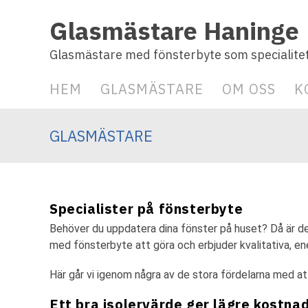
Glasmästare Haninge
Glasmästare med fönsterbyte som specialite
HEM
GLASMÄSTARE
OM OSS
K
GLASMÄSTARE
Specialister på fönsterbyte
Behöver du uppdatera dina fönster på huset? Då är det
med fönsterbyte att göra och erbjuder kvalitativa, en
Här går vi igenom några av de stora fördelarna med a
Ett bra isolervärde ger lägre kostna