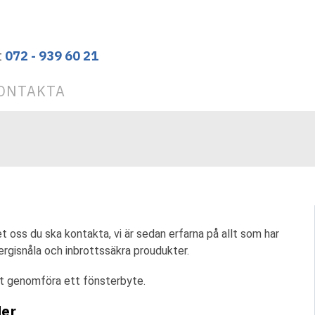
t
072 - 939 60 21
ONTAKTA
 oss du ska kontakta, vi är sedan erfarna på allt som har
ergisnåla och inbrottssäkra proudukter.
tt genomföra ett fönsterbyte.
der