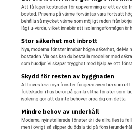
Att få läger kostnader för uppvärmning är ett av de 
bostad. Priserna på värme förväntas vara fortsatt h
behålla så mycket värme som möjligt redan från början.
lågt u-värde, vilket innebär att isoleringsförmågan är
Stor säkerhet mot inbrott
Nya, moderna fönster innebär högre säkerhet, delvis 
bostaden. Via oss kan du beställa modeller med säkra
som husdjur. Vi skapar trygghet med hjälp av ett föns
Skydd för resten av byggnaden
Att investera i nya fönster fungerar även bra som ett
fuktskador i hus beror på gamla slitna fönster som lä
isolering gör att du inte behöver oroa dig om detta.
Mindre behov av underhåll
Moderna, nyinstallerade fönster är i de allra flesta fa
men i övrigt så slipper du ödsla tid på fönsterunderhåll