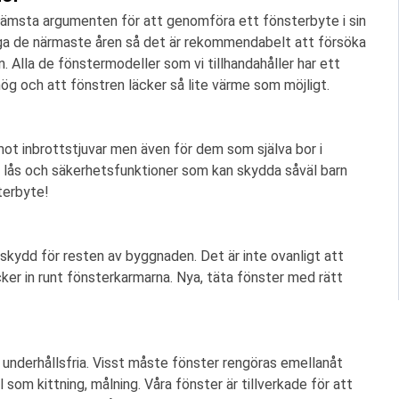
främsta argumenten för att genomföra ett fönsterbyte i sin
öga de närmaste åren så det är rekommendabelt att försöka
 Alla de fönstermodeller som vi tillhandahåller har ett
 hög och att fönstren läcker så lite värme som möjligt.
mot inbrottstjuvar men även för dem som själva bor i
 lås och säkerhetsfunktioner som kan skydda såväl barn
terbyte!
 skydd för resten av byggnaden. Det är inte ovanligt att
cker in runt fönsterkarmarna. Nya, täta fönster med rätt
ll underhållsfria. Visst måste fönster rengöras emellanåt
 som kittning, målning. Våra fönster är tillverkade för att